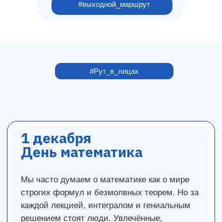
Мы часто думаем о математике как о мире
#выходной_маршрут
строгих формул и безмолвных теорем. Но за
каждой лекцией, интегралом и гениальным
решением стоят люди. Увлечённые,
ироничные, иногда безумно влюблённые в
свою науку — и точно умеющие оживить
даже самый сложный дифференциал.
#Рут_в_лицах
В честь этого интеллектуального праздника
мы заглянули на кафедру Высшей
математики и поговорили с двумя её
удивительными представителями —
доцентом кафедры Дмитрием Ивановым и
преподавателем Светланой Клюевой
. О
том, что для них значит царица наук и какое
качество, не связанное напрямую с
интеллектом, самое важное для успеха в
математике — читайте в интервью!