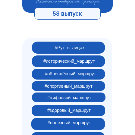
58 выпуск
#Рут_в_лицах
#исторический_маршрут
#обновлённый_маршрут
#спортивный_маршрут
#цифровой_маршрут
#здоровый_маршрут
1 декабря
День математика
#полезный_маршрут