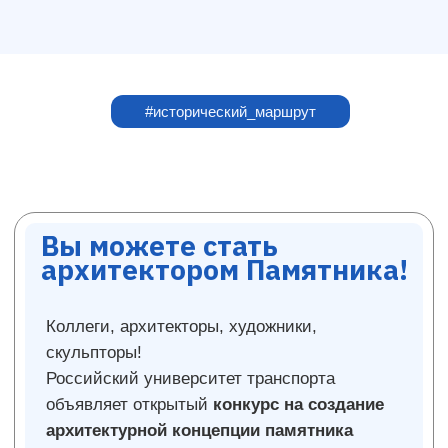
#исторический_маршрут
Ключевые требования концепции:
Центральная фигура солдата-
победителя (бронза, 2,55 м).
Горельеф на горизонтальном
постаменте: с фронта — присяга и
отправка на фронт, с тыла — сцена
боя.
Использование заданных
материалов (бронза, гранит
«Дымовский»).
Создание стилобата и мощения.
Полный альбом проектной
документации (ситуационный
план, чертежи, визуализации,
фотомонтаж).
Конкурсные работы