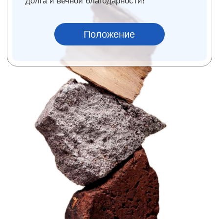
турнир по мини-футболу и волейболу
. Это
отличный способ выпустить пар перед концом
года, познакомиться с коллегами из других
отделов и почувствовать настоящую команду!
Мини-футбол
10 декабря 17:30-20:00
Игровой зал МКТ Люблино