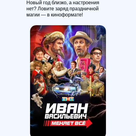
Новый год близко, а настроения
Читайте предыдущие выпуски
нет? Ловите заряд праздничной
Дайджеста
«
В движении
»
магии — в киноформате!
Читать