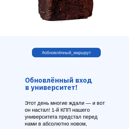
#обновлённый_маршрут
Волейбол
11 декабря 18:00-20:00
Обновлённый вход
Игровой зал МКТ Люблино
в университет!
Этот день многие ждали — и вот
он настал! 1-й КПП нашего
университета предстал перед
нами в абсолютно новом,