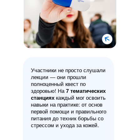
Выходим на лёд!
Зима в Москве — не повод для спячки,
а отличный шанс зарядиться
энергией! Столица уже превратилась
в огромную ледовую арену под
Участники не просто слушали
открытым небом. А мы подобрали для
лекции — они прошли
вас самые крутые ледовые площадки
— от романтичных до самых
полноценный квест по
трендовых. Выбирайте свой маршрут
здоровью! На
7 тематических
для идеального зимнего дня!
станциях
каждый мог освоить
навыки на практике: от основ
первой помощи и правильного
питания до техник борьбы со
стрессом и ухода за кожей.