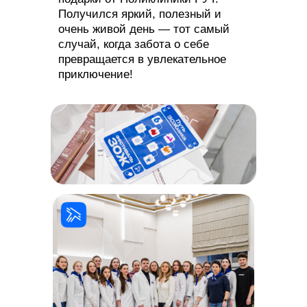
Получился яркий, полезный и
Кафедра отмечает день рождения?
очень живой день — тот самый
Пишите — поздравим все вместе!
случай, когда забота о себе
превращается в увлекательное
приключение!
Приняли участие или организовали
конференцию?
Расскажите — и мы устроим вам овации!
Есть идея для темы рубрики или
выпуска?
Дайте знать — воплотим вместе!
Ваше ФИО
Ваш контакт
+7