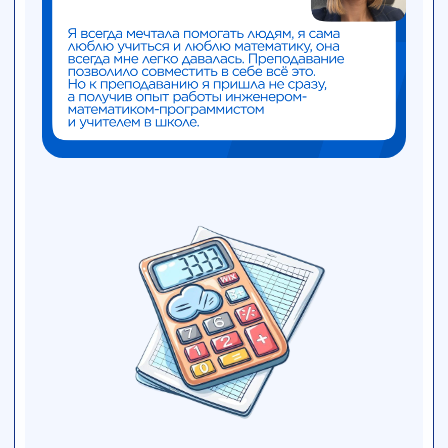
Вы можете стать
архитектором Памятника!
Коллеги, архитекторы, художники,
скульпторы!
Российский университет транспорта
объявляет открытый
конкурс на создание
архитектурной концепции памятника
воинам-миитовцам
, отдавшим жизнь за
Родину в 1941-1945 гг. Это возможность
остановить время и отлить память в бронзе
и граните.
Памятник займет особое место — в сквере на
улице Образцова, 9, у главного учебного
корпуса. Там, где сегодня спешат на пары
студенты, а в 41-м уходили на фронт их
ровесники — студенты, преподаватели,
железнодорожники.